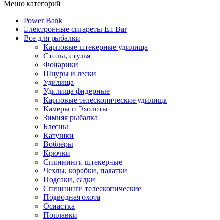
Меню категорий
Power Bank
Электронные сигареты Elf Bar
Все для рыбалки
Карповые штекерные удилища
Столы, стулья
Фонарики
Шнуры и лески
Удилища
Удилища фидерные
Карповые телескопические удилища
Камеры и Эхолоты
Зимняя рыбалка
Блесны
Катушки
Воблеры
Крючки
Спиннинги штекерные
Чехлы, коробки, палатки
Подсаки, садки
Спиннинги телескопические
Подводная охота
Оснастка
Поплавки