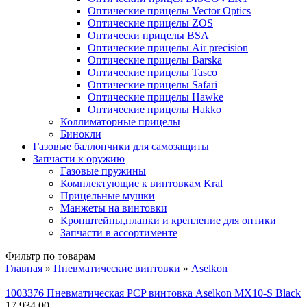
Оптические прицелы Vector Optics
Оптические прицелы ZOS
Оптически прицелы BSA
Оптические прицелы Air precision
Оптические прицелы Barska
Оптические прицелы Tasco
Оптические прицелы Safari
Оптические прицелы Hawke
Оптические прицелы Hakko
Коллиматорные прицелы
Бинокли
Газовые баллончики для самозащиты
Запчасти к оружию
Газовые пружины
Комплектующие к винтовкам Kral
Прицельные мушки
Манжеты на винтовки
Кронштейны,планки и крепление для оптики
Запчасти в ассортименте
Фильтр по товарам
Главная
»
Пневматические винтовки
»
Aselkon
Вы здесь
1003376 Пневматическая PCP винтовка Aselkon MX10-S Black
17,934.00