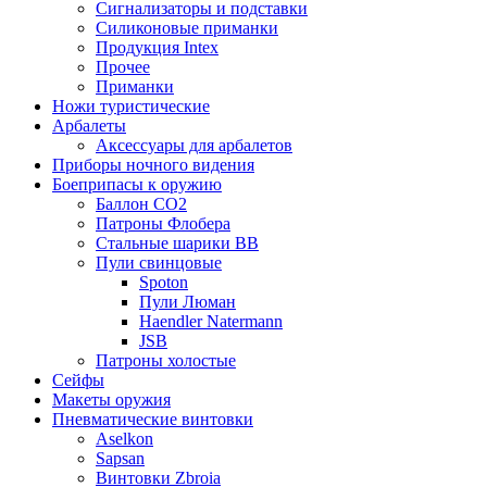
Сигнализаторы и подставки
Силиконовые приманки
Продукция Intex
Прочее
Приманки
Ножи туристические
Арбалеты
Аксессуары для арбалетов
Приборы ночного видения
Боеприпасы к оружию
Баллон CO2
Патроны Флобера
Стальные шарики ВВ
Пули свинцовые
Spoton
Пули Люман
Haendler Natermann
JSB
Патроны холостые
Сейфы
Макеты оружия
Пневматические винтовки
Aselkon
Sapsan
Винтовки Zbroia