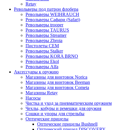
Retay
Револьверы под патрон флобера
Револьверы WEIHRAUCH
Револьверы Сафари (Safari)
Револьверы trooper
Револьверы TAURUS
Револьверы Streamer
Револьверы Zbroia
Пистолеты СЕМ
Револьверы Stalker
Револьверы KORA BRNO
Револьверы Ekol
Револьверы Alfa
Аксессуары к оружию
Магазины для винтовок Norica
Магазины для винтовок Beeman
Магазины для винтовок Cometa
Магазины Retay
Насосы
Чистка и уход за пневматическим оружием
Чехлы, кобуры и ремешки для оружия
Сошки и упоры для стрельбы
Оптические прицелы
Оптические прицелы Bushnell
Оптический прицел DISCOVERY