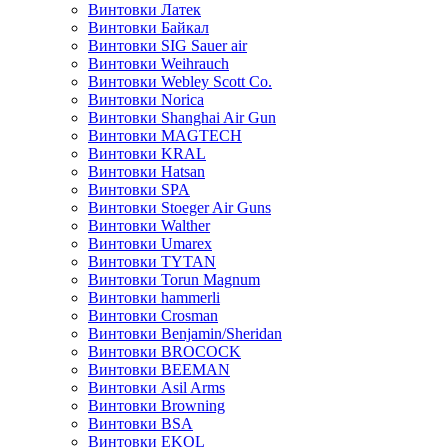
Винтовки Латек
Винтовки Байкал
Винтовки SIG Sauer air
Винтовки Weihrauch
Винтовки Webley Scott Co.
Винтовки Norica
Винтовки Shanghai Air Gun
Винтовки MAGTECH
Винтовки KRAL
Винтовки Hatsan
Винтовки SPA
Винтовки Stoeger Air Guns
Винтовки Walther
Винтовки Umarex
Винтовки TYTAN
Винтовки Torun Magnum
Винтовки hammerli
Винтовки Crosman
Винтовки Benjamin/Sheridan
Винтовки BROCOCK
Винтовки BEEMAN
Винтовки Asil Arms
Винтовки Browning
Винтовки BSA
Винтовки EKOL