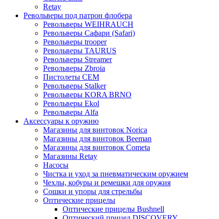
Retay
Револьверы под патрон флобера
Револьверы WEIHRAUCH
Револьверы Сафари (Safari)
Револьверы trooper
Револьверы TAURUS
Револьверы Streamer
Револьверы Zbroia
Пистолеты СЕМ
Револьверы Stalker
Револьверы KORA BRNO
Револьверы Ekol
Револьверы Alfa
Аксессуары к оружию
Магазины для винтовок Norica
Магазины для винтовок Beeman
Магазины для винтовок Cometa
Магазины Retay
Насосы
Чистка и уход за пневматическим оружием
Чехлы, кобуры и ремешки для оружия
Сошки и упоры для стрельбы
Оптические прицелы
Оптические прицелы Bushnell
Оптический прицел DISCOVERY