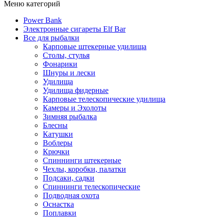
Меню категорий
Power Bank
Электронные сигареты Elf Bar
Все для рыбалки
Карповые штекерные удилища
Столы, стулья
Фонарики
Шнуры и лески
Удилища
Удилища фидерные
Карповые телескопические удилища
Камеры и Эхолоты
Зимняя рыбалка
Блесны
Катушки
Воблеры
Крючки
Спиннинги штекерные
Чехлы, коробки, палатки
Подсаки, садки
Спиннинги телескопические
Подводная охота
Оснастка
Поплавки