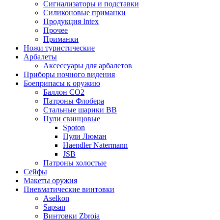
Сигнализаторы и подставки
Силиконовые приманки
Продукция Intex
Прочее
Приманки
Ножи туристические
Арбалеты
Аксессуары для арбалетов
Приборы ночного видения
Боеприпасы к оружию
Баллон CO2
Патроны Флобера
Стальные шарики ВВ
Пули свинцовые
Spoton
Пули Люман
Haendler Natermann
JSB
Патроны холостые
Сейфы
Макеты оружия
Пневматические винтовки
Aselkon
Sapsan
Винтовки Zbroia