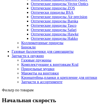
Оптические прицелы Vector Optics
Оптические прицелы ZOS
Оптически прицелы BSA
Оптические прицелы Air precision
Оптические прицелы Barska
Оптические прицелы Tasco
Оптические прицелы Safari
Оптические прицелы Hawke
Оптические прицелы Hakko
Коллиматорные прицелы
Бинокли
Газовые баллончики для самозащиты
Запчасти к оружию
Газовые пружины
Комплектующие к винтовкам Kral
Прицельные мушки
Манжеты на винтовки
Кронштейны,планки и крепление для оптики
Запчасти в ассортименте
Фильтр по товарам
Начальная скорость