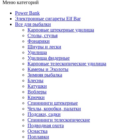
Меню категорий
Power Bank
Электронные сигареты Elf Bar
Все для рыбалки
Карповые штекерные удилища
Столы, стулья
Фонарики
Шнуры и лески
Удилища
Удилища фидерные
Карповые телескопические удилища
Камеры и Эхолоты
Зимняя рыбалка
Блесны
Катушки
Воблеры
Крючки
Спиннинги штекерные
Чехлы, коробки, палатки
Подсаки, садки
Спиннинги телескопические
Подводная охота
Оснастка
Поплавки