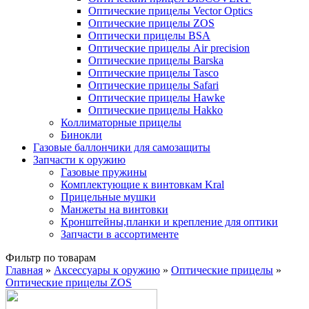
Оптические прицелы Vector Optics
Оптические прицелы ZOS
Оптически прицелы BSA
Оптические прицелы Air precision
Оптические прицелы Barska
Оптические прицелы Tasco
Оптические прицелы Safari
Оптические прицелы Hawke
Оптические прицелы Hakko
Коллиматорные прицелы
Бинокли
Газовые баллончики для самозащиты
Запчасти к оружию
Газовые пружины
Комплектующие к винтовкам Kral
Прицельные мушки
Манжеты на винтовки
Кронштейны,планки и крепление для оптики
Запчасти в ассортименте
Фильтр по товарам
Главная
»
Аксессуары к оружию
»
Оптические прицелы
»
Оптические прицелы ZOS
Вы здесь