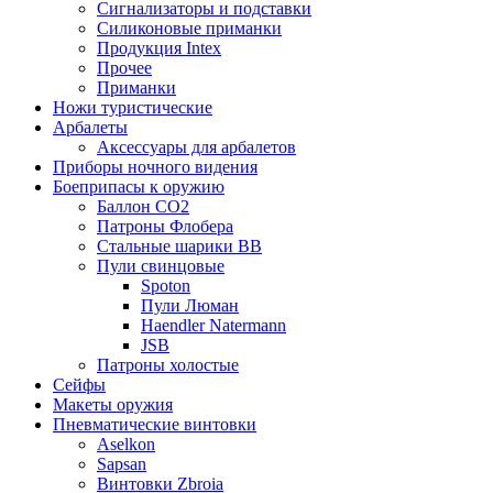
Сигнализаторы и подставки
Силиконовые приманки
Продукция Intex
Прочее
Приманки
Ножи туристические
Арбалеты
Аксессуары для арбалетов
Приборы ночного видения
Боеприпасы к оружию
Баллон CO2
Патроны Флобера
Стальные шарики ВВ
Пули свинцовые
Spoton
Пули Люман
Haendler Natermann
JSB
Патроны холостые
Сейфы
Макеты оружия
Пневматические винтовки
Aselkon
Sapsan
Винтовки Zbroia