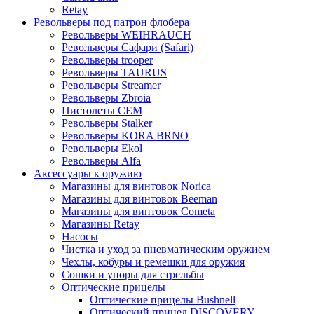
Retay
Револьверы под патрон флобера
Револьверы WEIHRAUCH
Револьверы Сафари (Safari)
Револьверы trooper
Револьверы TAURUS
Револьверы Streamer
Револьверы Zbroia
Пистолеты СЕМ
Револьверы Stalker
Револьверы KORA BRNO
Револьверы Ekol
Револьверы Alfa
Аксессуары к оружию
Магазины для винтовок Norica
Магазины для винтовок Beeman
Магазины для винтовок Cometa
Магазины Retay
Насосы
Чистка и уход за пневматическим оружием
Чехлы, кобуры и ремешки для оружия
Сошки и упоры для стрельбы
Оптические прицелы
Оптические прицелы Bushnell
Оптический прицел DISCOVERY