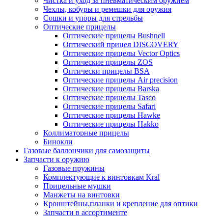
Чистка и уход за пневматическим оружием
Чехлы, кобуры и ремешки для оружия
Сошки и упоры для стрельбы
Оптические прицелы
Оптические прицелы Bushnell
Оптический прицел DISCOVERY
Оптические прицелы Vector Optics
Оптические прицелы ZOS
Оптически прицелы BSA
Оптические прицелы Air precision
Оптические прицелы Barska
Оптические прицелы Tasco
Оптические прицелы Safari
Оптические прицелы Hawke
Оптические прицелы Hakko
Коллиматорные прицелы
Бинокли
Газовые баллончики для самозащиты
Запчасти к оружию
Газовые пружины
Комплектующие к винтовкам Kral
Прицельные мушки
Манжеты на винтовки
Кронштейны,планки и крепление для оптики
Запчасти в ассортименте