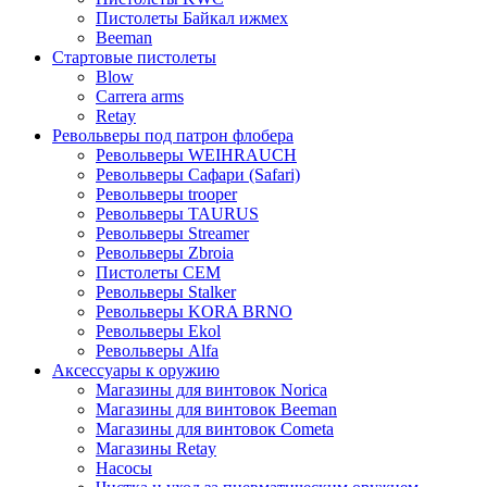
Пистолеты Байкал ижмех
Beeman
Стартовые пистолеты
Blow
Carrera arms
Retay
Револьверы под патрон флобера
Револьверы WEIHRAUCH
Револьверы Сафари (Safari)
Револьверы trooper
Револьверы TAURUS
Револьверы Streamer
Револьверы Zbroia
Пистолеты СЕМ
Револьверы Stalker
Револьверы KORA BRNO
Револьверы Ekol
Револьверы Alfa
Аксессуары к оружию
Магазины для винтовок Norica
Магазины для винтовок Beeman
Магазины для винтовок Cometa
Магазины Retay
Насосы