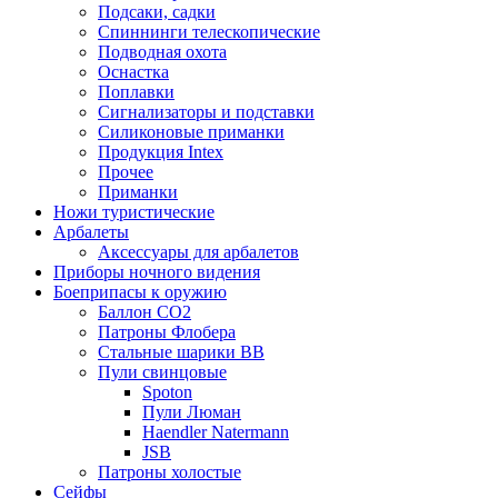
Подсаки, садки
Спиннинги телескопические
Подводная охота
Оснастка
Поплавки
Сигнализаторы и подставки
Силиконовые приманки
Продукция Intex
Прочее
Приманки
Ножи туристические
Арбалеты
Аксессуары для арбалетов
Приборы ночного видения
Боеприпасы к оружию
Баллон CO2
Патроны Флобера
Стальные шарики ВВ
Пули свинцовые
Spoton
Пули Люман
Haendler Natermann
JSB
Патроны холостые
Сейфы