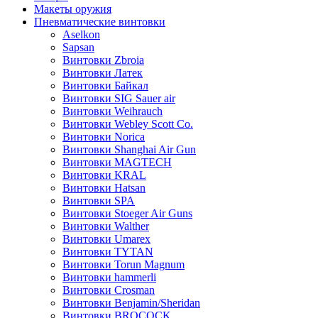
Макеты оружия
Пневматические винтовки
Aselkon
Sapsan
Винтовки Zbroia
Винтовки Латек
Винтовки Байкал
Винтовки SIG Sauer air
Винтовки Weihrauch
Винтовки Webley Scott Co.
Винтовки Norica
Винтовки Shanghai Air Gun
Винтовки MAGTECH
Винтовки KRAL
Винтовки Hatsan
Винтовки SPA
Винтовки Stoeger Air Guns
Винтовки Walther
Винтовки Umarex
Винтовки TYTAN
Винтовки Torun Magnum
Винтовки hammerli
Винтовки Crosman
Винтовки Benjamin/Sheridan
Винтовки BROCOCK