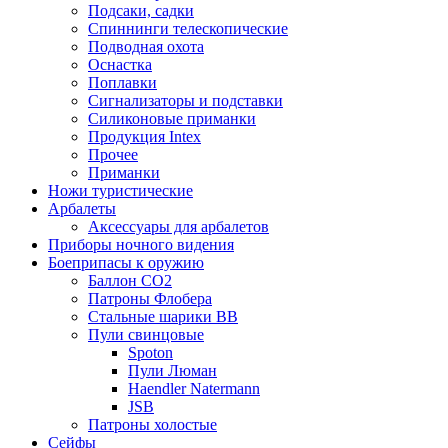
Подсаки, садки
Спиннинги телескопические
Подводная охота
Оснастка
Поплавки
Сигнализаторы и подставки
Силиконовые приманки
Продукция Intex
Прочее
Приманки
Ножи туристические
Арбалеты
Аксессуары для арбалетов
Приборы ночного видения
Боеприпасы к оружию
Баллон CO2
Патроны Флобера
Стальные шарики ВВ
Пули свинцовые
Spoton
Пули Люман
Haendler Natermann
JSB
Патроны холостые
Сейфы