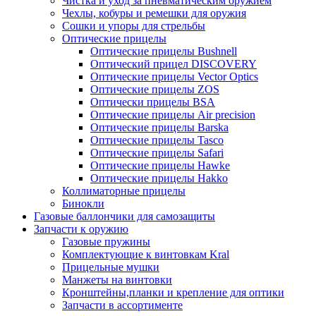
Чистка и уход за пневматическим оружием
Чехлы, кобуры и ремешки для оружия
Сошки и упоры для стрельбы
Оптические прицелы
Оптические прицелы Bushnell
Оптический прицел DISCOVERY
Оптические прицелы Vector Optics
Оптические прицелы ZOS
Оптически прицелы BSA
Оптические прицелы Air precision
Оптические прицелы Barska
Оптические прицелы Tasco
Оптические прицелы Safari
Оптические прицелы Hawke
Оптические прицелы Hakko
Коллиматорные прицелы
Бинокли
Газовые баллончики для самозащиты
Запчасти к оружию
Газовые пружины
Комплектующие к винтовкам Kral
Прицельные мушки
Манжеты на винтовки
Кронштейны,планки и крепление для оптики
Запчасти в ассортименте