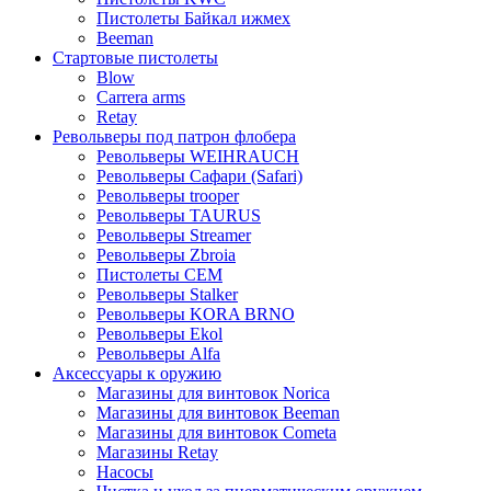
Пистолеты Байкал ижмех
Beeman
Стартовые пистолеты
Blow
Carrera arms
Retay
Револьверы под патрон флобера
Револьверы WEIHRAUCH
Револьверы Сафари (Safari)
Револьверы trooper
Револьверы TAURUS
Револьверы Streamer
Револьверы Zbroia
Пистолеты СЕМ
Револьверы Stalker
Револьверы KORA BRNO
Револьверы Ekol
Револьверы Alfa
Аксессуары к оружию
Магазины для винтовок Norica
Магазины для винтовок Beeman
Магазины для винтовок Cometa
Магазины Retay
Насосы