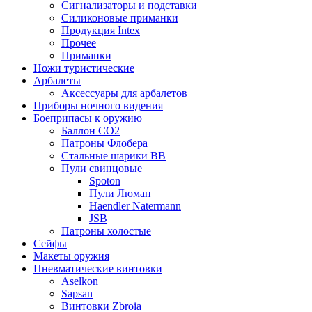
Сигнализаторы и подставки
Силиконовые приманки
Продукция Intex
Прочее
Приманки
Ножи туристические
Арбалеты
Аксессуары для арбалетов
Приборы ночного видения
Боеприпасы к оружию
Баллон CO2
Патроны Флобера
Стальные шарики ВВ
Пули свинцовые
Spoton
Пули Люман
Haendler Natermann
JSB
Патроны холостые
Сейфы
Макеты оружия
Пневматические винтовки
Aselkon
Sapsan
Винтовки Zbroia