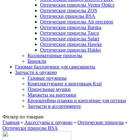
Оптические прицелы Vector Optics
Оптические прицелы ZOS
Оптически прицелы BSA
Оптические прицелы Air precision
Оптические прицелы Barska
Оптические прицелы Tasco
Оптические прицелы Safari
Оптические прицелы Hawke
Оптические прицелы Hakko
Коллиматорные прицелы
Бинокли
Газовые баллончики для самозащиты
Запчасти к оружию
Газовые пружины
Комплектующие к винтовкам Kral
Прицельные мушки
Манжеты на винтовки
Кронштейны,планки и крепление для оптики
Запчасти в ассортименте
Фильтр по товарам
Главная
»
Аксессуары к оружию
»
Оптические прицелы
»
Оптически прицелы BSA
Вы здесь