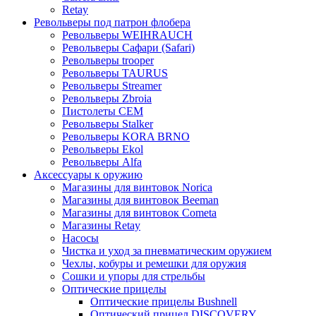
Retay
Револьверы под патрон флобера
Револьверы WEIHRAUCH
Револьверы Сафари (Safari)
Револьверы trooper
Револьверы TAURUS
Револьверы Streamer
Револьверы Zbroia
Пистолеты СЕМ
Револьверы Stalker
Револьверы KORA BRNO
Револьверы Ekol
Револьверы Alfa
Аксессуары к оружию
Магазины для винтовок Norica
Магазины для винтовок Beeman
Магазины для винтовок Cometa
Магазины Retay
Насосы
Чистка и уход за пневматическим оружием
Чехлы, кобуры и ремешки для оружия
Сошки и упоры для стрельбы
Оптические прицелы
Оптические прицелы Bushnell
Оптический прицел DISCOVERY