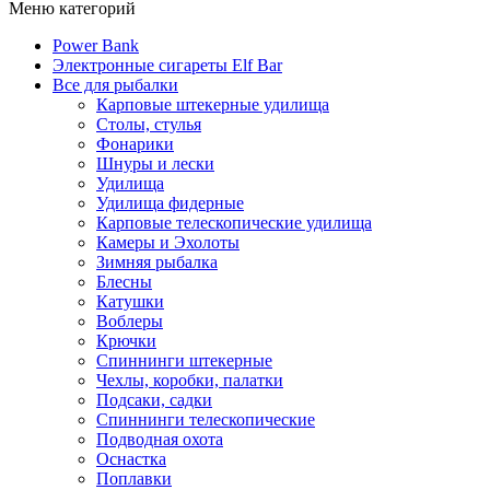
Меню категорий
Power Bank
Электронные сигареты Elf Bar
Все для рыбалки
Карповые штекерные удилища
Столы, стулья
Фонарики
Шнуры и лески
Удилища
Удилища фидерные
Карповые телескопические удилища
Камеры и Эхолоты
Зимняя рыбалка
Блесны
Катушки
Воблеры
Крючки
Спиннинги штекерные
Чехлы, коробки, палатки
Подсаки, садки
Спиннинги телескопические
Подводная охота
Оснастка
Поплавки